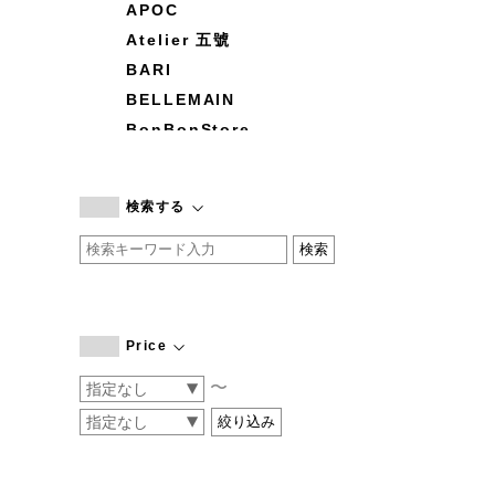
APOC
Atelier 五號
BARI
BELLEMAIN
BonBonStore
BOUQUET de L'UNE
branc branc
検索する
by basics
CATWORTH
chisaki
CI-VA
COGTHEBIGSMOKE
Price
cohan
〜
CONVERSE
DEAN & DELUCA
DRESS HERSELF
DUENDE