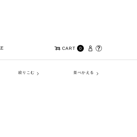
KE
CART
0
絞りこむ
並べかえる