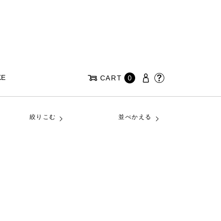
KE
CART
0
絞りこむ
並べかえる