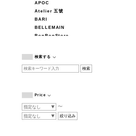
APOC
Atelier 五號
BARI
BELLEMAIN
BonBonStore
BOUQUET de L'UNE
branc branc
検索する
by basics
CATWORTH
chisaki
CI-VA
COGTHEBIGSMOKE
Price
cohan
〜
CONVERSE
DEAN & DELUCA
DRESS HERSELF
DUENDE