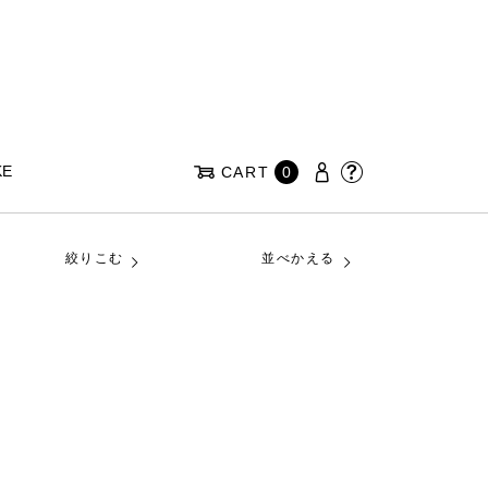
KE
CART
0
絞りこむ
並べかえる