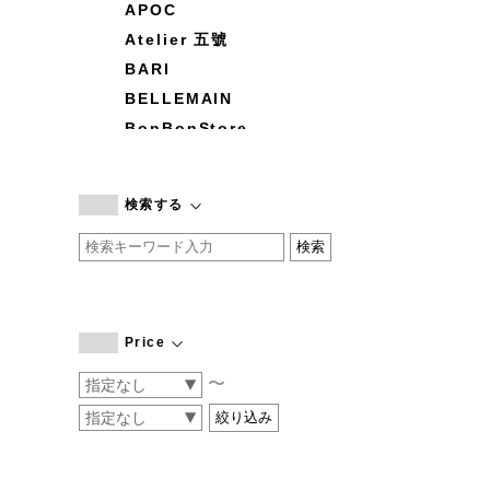
APOC
Atelier 五號
BARI
BELLEMAIN
BonBonStore
BOUQUET de L'UNE
branc branc
検索する
by basics
CATWORTH
chisaki
CI-VA
COGTHEBIGSMOKE
Price
cohan
〜
CONVERSE
DEAN & DELUCA
DRESS HERSELF
DUENDE