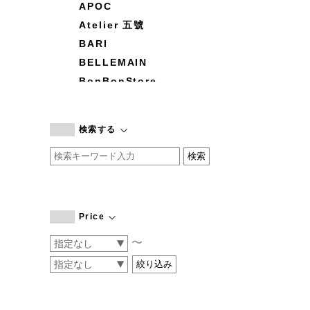
APOC
Atelier 五號
BARI
BELLEMAIN
BonBonStore
BOUQUET de L'UNE
branc branc
検索する
by basics
CATWORTH
chisaki
CI-VA
COGTHEBIGSMOKE
Price
cohan
〜
CONVERSE
DEAN & DELUCA
DRESS HERSELF
DUENDE