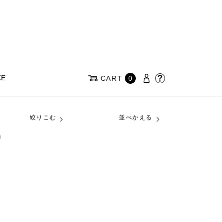
KE
CART
0
絞りこむ
並べかえる