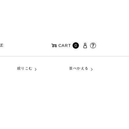
KE
CART
0
絞りこむ
並べかえる