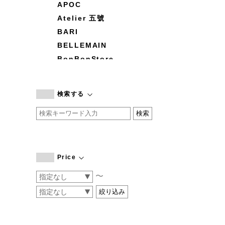
APOC
Atelier 五號
BARI
BELLEMAIN
BonBonStore
BOUQUET de L'UNE
branc branc
検索する
by basics
CATWORTH
chisaki
CI-VA
COGTHEBIGSMOKE
Price
cohan
〜
CONVERSE
DEAN & DELUCA
DRESS HERSELF
DUENDE