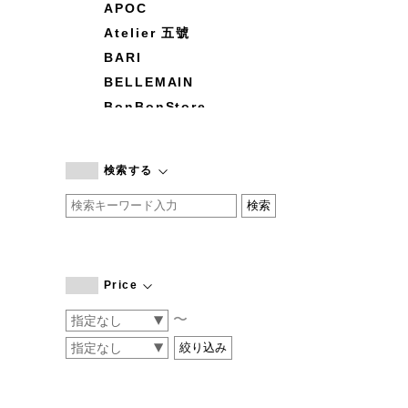
APOC
Atelier 五號
BARI
BELLEMAIN
BonBonStore
BOUQUET de L'UNE
branc branc
検索する
by basics
CATWORTH
chisaki
CI-VA
COGTHEBIGSMOKE
Price
cohan
〜
CONVERSE
DEAN & DELUCA
DRESS HERSELF
DUENDE