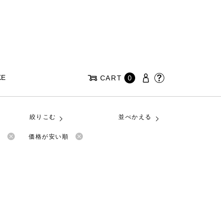
KE
CART
0
絞りこむ
並べかえる
品
価格が安い順