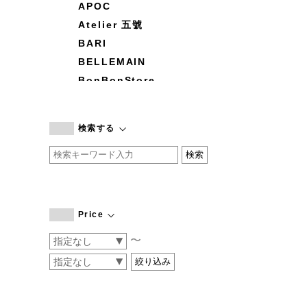
APOC
Atelier 五號
BARI
BELLEMAIN
BonBonStore
BOUQUET de L'UNE
branc branc
検索する
by basics
CATWORTH
chisaki
CI-VA
COGTHEBIGSMOKE
Price
cohan
〜
CONVERSE
DEAN & DELUCA
DRESS HERSELF
DUENDE