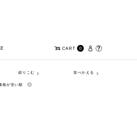
KE
CART
0
絞りこむ
並べかえる
価格が安い順