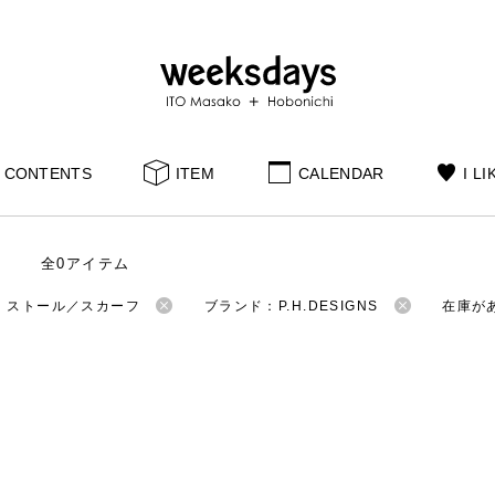
CONTENTS
ITEM
CALENDAR
I LI
全0アイテム
：ストール／スカーフ
ブランド：P.H.DESIGNS
在庫が