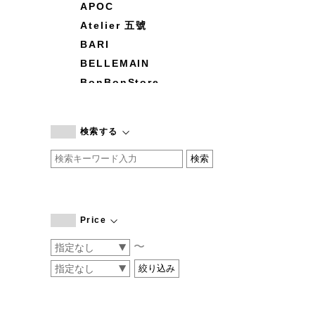
APOC
Atelier 五號
BARI
BELLEMAIN
BonBonStore
BOUQUET de L'UNE
branc branc
検索する
by basics
CATWORTH
chisaki
CI-VA
COGTHEBIGSMOKE
Price
cohan
〜
CONVERSE
DEAN & DELUCA
DRESS HERSELF
DUENDE