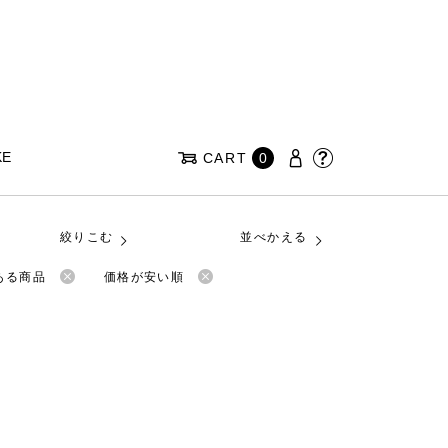
KE
CART
0
絞りこむ
並べかえる
ある商品
価格が安い順