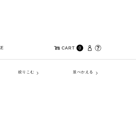
KE
CART
0
絞りこむ
並べかえる