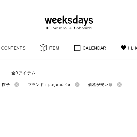
CONTENTS
ITEM
CALENDAR
I LI
全0アイテム
：帽子
ブランド：pageaérée
価格が安い順