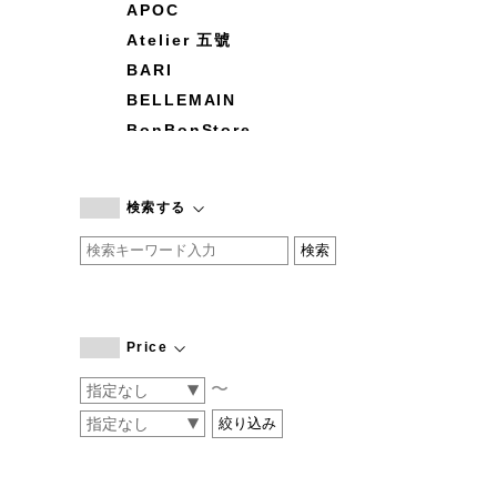
APOC
Atelier 五號
BARI
BELLEMAIN
BonBonStore
BOUQUET de L'UNE
branc branc
検索する
by basics
CATWORTH
chisaki
CI-VA
COGTHEBIGSMOKE
Price
cohan
〜
CONVERSE
DEAN & DELUCA
DRESS HERSELF
DUENDE