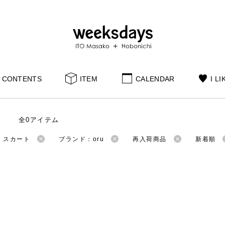
CONTENTS
ITEM
CALENDAR
I LI
全0アイテム
：スカート
ブランド：oru
再入荷商品
新着順