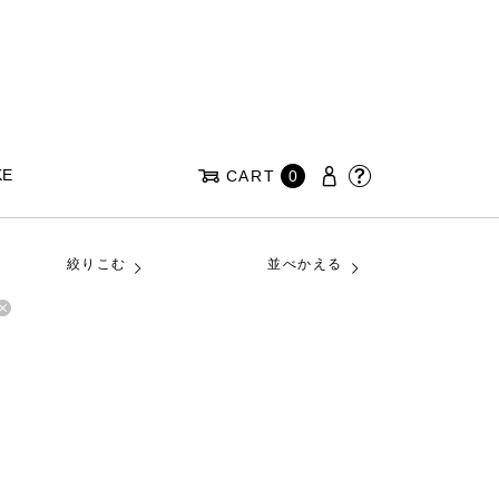
KE
CART
0
絞りこむ
並べかえる