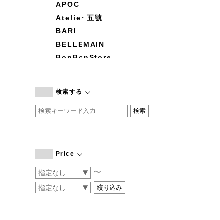
APOC
Atelier 五號
BARI
BELLEMAIN
BonBonStore
BOUQUET de L'UNE
branc branc
検索する
by basics
CATWORTH
chisaki
CI-VA
COGTHEBIGSMOKE
Price
cohan
〜
CONVERSE
DEAN & DELUCA
DRESS HERSELF
DUENDE