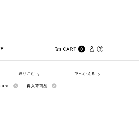
KE
CART
0
絞りこむ
並べかえる
kura
再入荷商品