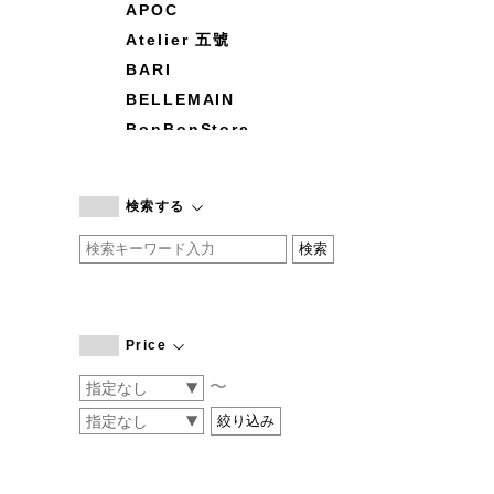
APOC
Atelier 五號
BARI
BELLEMAIN
BonBonStore
BOUQUET de L'UNE
branc branc
検索する
by basics
CATWORTH
chisaki
CI-VA
COGTHEBIGSMOKE
Price
cohan
〜
CONVERSE
DEAN & DELUCA
DRESS HERSELF
DUENDE