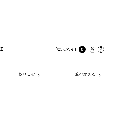
KE
CART
0
絞りこむ
並べかえる