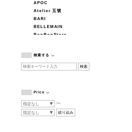
APOC
Atelier 五號
BARI
BELLEMAIN
BonBonStore
BOUQUET de L'UNE
branc branc
検索する
by basics
CATWORTH
chisaki
CI-VA
COGTHEBIGSMOKE
Price
cohan
〜
CONVERSE
DEAN & DELUCA
DRESS HERSELF
DUENDE