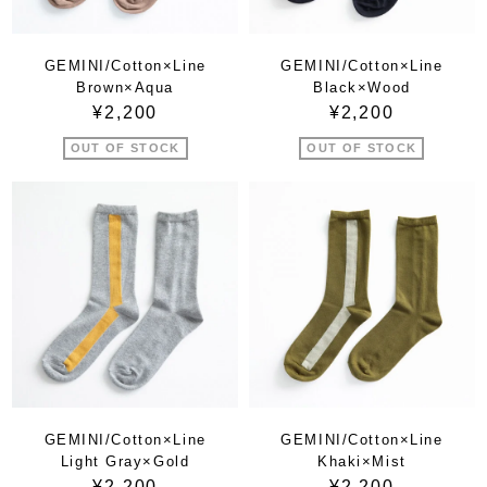
GEMINI/Cotton×Line
GEMINI/Cotton×Line
Brown×Aqua
Black×Wood
¥2,200
¥2,200
OUT OF STOCK
OUT OF STOCK
GEMINI/Cotton×Line
GEMINI/Cotton×Line
Light Gray×Gold
Khaki×Mist
¥2,200
¥2,200