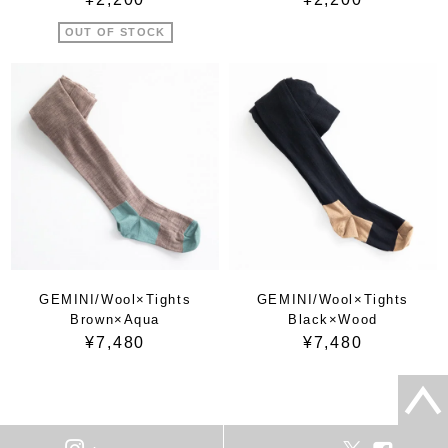
OUT OF STOCK
GEMINI/Wool×Tights
GEMINI/Wool×Tights
Brown×Aqua
Black×Wood
¥7,480
¥7,480