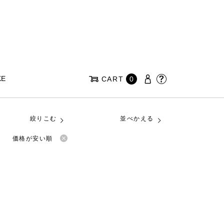
KE
CART
0
絞りこむ
並べかえる
価格が安い順