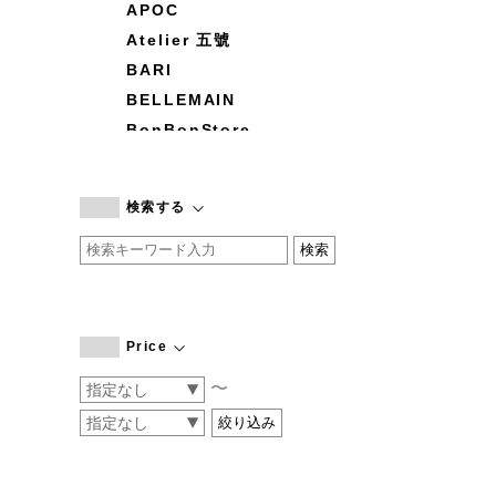
APOC
Atelier 五號
BARI
BELLEMAIN
BonBonStore
BOUQUET de L'UNE
branc branc
検索する
by basics
CATWORTH
chisaki
CI-VA
COGTHEBIGSMOKE
Price
cohan
〜
CONVERSE
DEAN & DELUCA
DRESS HERSELF
DUENDE