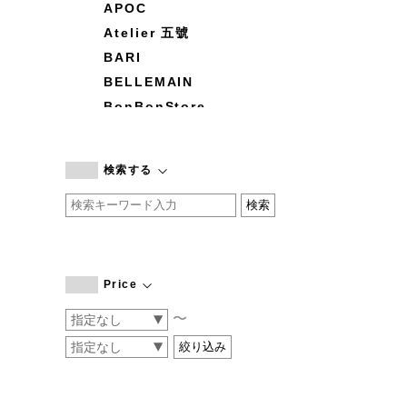
APOC
Atelier 五號
BARI
BELLEMAIN
BonBonStore
BOUQUET de L'UNE
branc branc
検索する
by basics
CATWORTH
chisaki
CI-VA
COGTHEBIGSMOKE
Price
cohan
〜
CONVERSE
DEAN & DELUCA
DRESS HERSELF
DUENDE