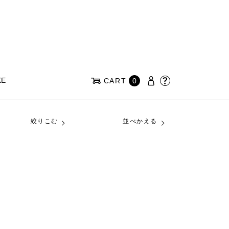
KE
CART
0
絞りこむ
並べかえる