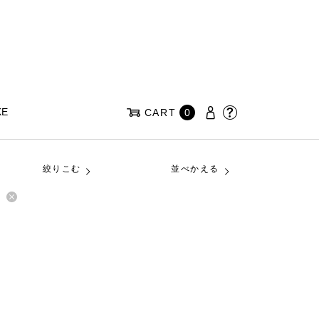
KE
CART
0
絞りこむ
並べかえる