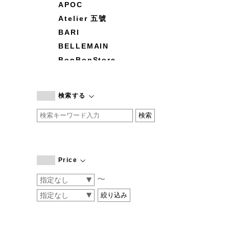
APOC
Atelier 五號
BARI
BELLEMAIN
BonBonStore
BOUQUET de L'UNE
branc branc
検索する
by basics
CATWORTH
chisaki
CI-VA
COGTHEBIGSMOKE
Price
cohan
〜
CONVERSE
DEAN & DELUCA
DRESS HERSELF
DUENDE