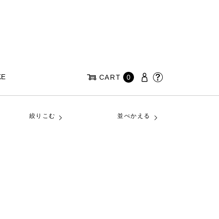
KE
CART
0
絞りこむ
並べかえる