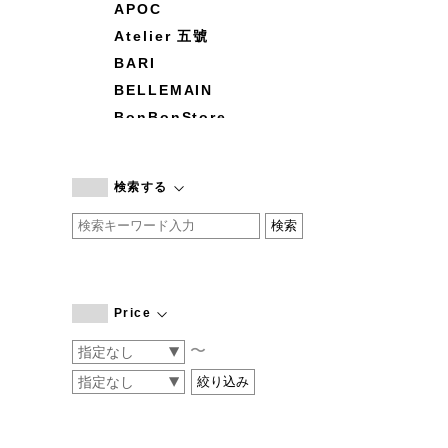
APOC
Atelier 五號
BARI
BELLEMAIN
BonBonStore
BOUQUET de L'UNE
branc branc
検索する
by basics
CATWORTH
chisaki
CI-VA
COGTHEBIGSMOKE
Price
cohan
〜
CONVERSE
DEAN & DELUCA
DRESS HERSELF
DUENDE