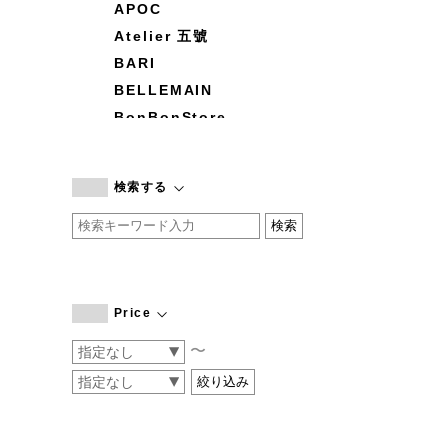
APOC
Atelier 五號
BARI
BELLEMAIN
BonBonStore
BOUQUET de L'UNE
branc branc
検索する
by basics
CATWORTH
chisaki
CI-VA
COGTHEBIGSMOKE
Price
cohan
〜
CONVERSE
DEAN & DELUCA
DRESS HERSELF
DUENDE