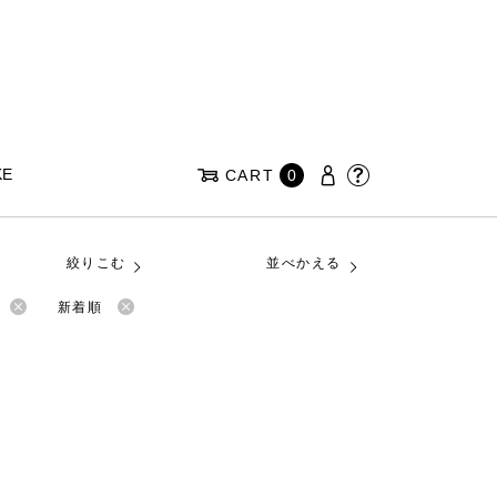
KE
CART
0
絞りこむ
並べかえる
新着順