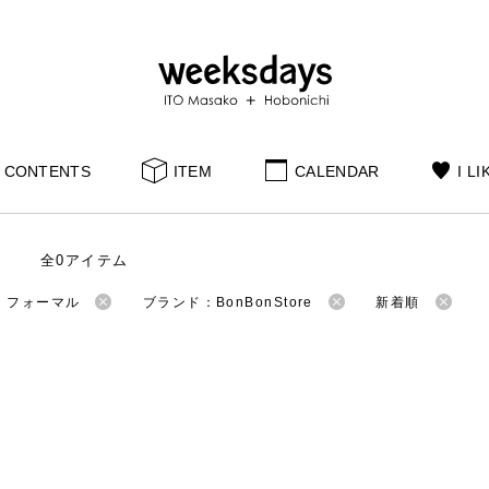
CONTENTS
ITEM
CALENDAR
I LI
全0アイテム
：フォーマル
ブランド：BonBonStore
新着順