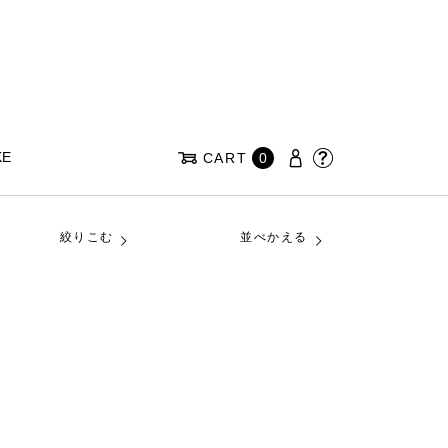
KE
CART
0
絞りこむ
並べかえる