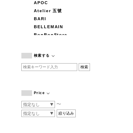
APOC
Atelier 五號
BARI
BELLEMAIN
BonBonStore
BOUQUET de L'UNE
branc branc
検索する
by basics
CATWORTH
chisaki
CI-VA
COGTHEBIGSMOKE
Price
cohan
〜
CONVERSE
DEAN & DELUCA
DRESS HERSELF
DUENDE