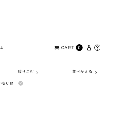
KE
CART
0
絞りこむ
並べかえる
が安い順