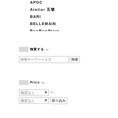
APOC
Atelier 五號
BARI
BELLEMAIN
BonBonStore
BOUQUET de L'UNE
branc branc
検索する
by basics
CATWORTH
chisaki
CI-VA
COGTHEBIGSMOKE
Price
cohan
〜
CONVERSE
DEAN & DELUCA
DRESS HERSELF
DUENDE