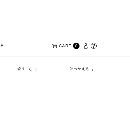
KE
CART
0
絞りこむ
並べかえる