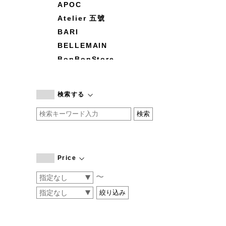
APOC
Atelier 五號
BARI
BELLEMAIN
BonBonStore
BOUQUET de L'UNE
branc branc
検索する
by basics
CATWORTH
chisaki
CI-VA
COGTHEBIGSMOKE
Price
cohan
〜
CONVERSE
DEAN & DELUCA
DRESS HERSELF
DUENDE