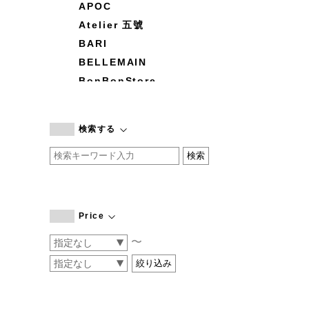
APOC
Atelier 五號
BARI
BELLEMAIN
BonBonStore
BOUQUET de L'UNE
branc branc
検索する
by basics
CATWORTH
chisaki
CI-VA
COGTHEBIGSMOKE
Price
cohan
〜
CONVERSE
DEAN & DELUCA
DRESS HERSELF
DUENDE