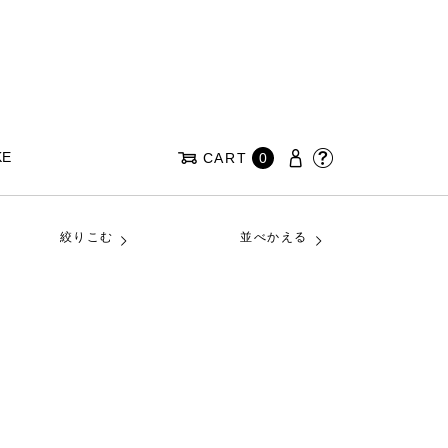
KE
CART
0
絞りこむ
並べかえる