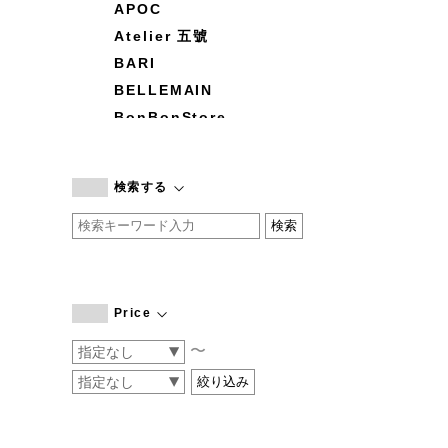
APOC
Atelier 五號
BARI
BELLEMAIN
BonBonStore
BOUQUET de L'UNE
branc branc
検索する
by basics
CATWORTH
chisaki
CI-VA
COGTHEBIGSMOKE
Price
cohan
〜
CONVERSE
DEAN & DELUCA
DRESS HERSELF
DUENDE