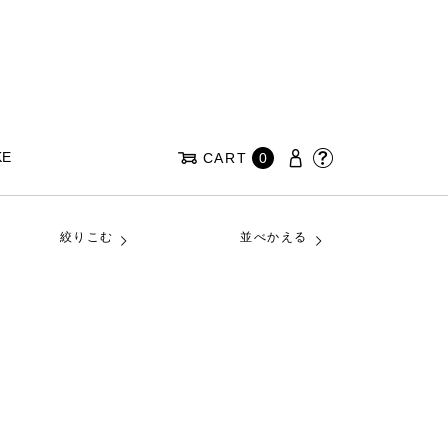
KE
CART
0
絞りこむ
並べかえる