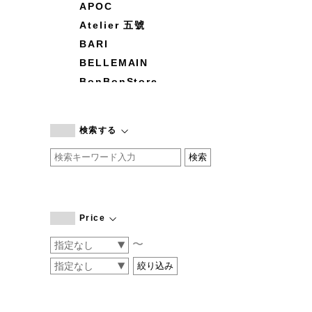
APOC
Atelier 五號
BARI
BELLEMAIN
BonBonStore
BOUQUET de L'UNE
branc branc
検索する
by basics
CATWORTH
chisaki
CI-VA
COGTHEBIGSMOKE
Price
cohan
〜
CONVERSE
DEAN & DELUCA
DRESS HERSELF
DUENDE