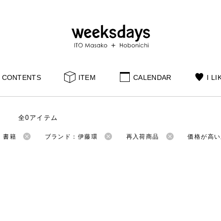
CONTENTS
ITEM
CALENDAR
I LI
全0アイテム
：書籍
ブランド：伊藤環
再入荷商品
価格が高い