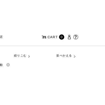
KE
CART
0
絞りこむ
並べかえる
順