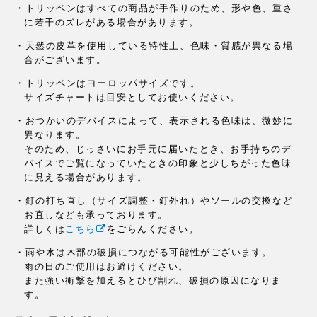
・トリッペンはすべての商品が手作りのため、
形や色、重さ
に若干のズレがある場合があります。
・天然の皮革を使用している特性上、
色味・質感が異なる場
合がございます。
・トリッペンはヨーロッパサイズです。
サイズチャートは目安としてお使いください。
・おつかいのデバイスによって、
表示される色味は、微妙に
異なります。
そのため、じっさいにお手元に届いたとき、
お手持ちのデ
バイスでご覧になっていたときの印象と
少しちがった色味
に見える場合があります。
・釘の打ち直し（サイズ調整・釘外れ）や
ソールの交換など
お直しなども承っております。
詳しくは
こちら
をごらんください。
・雨や水は木部の破損につながる可能性がございます。
雨の日のご使用はお避けください。
また強い衝撃を加えるとひび割れ、破損の原因になりま
す。