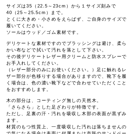
サイズは35（22.5～23cm）から
１サイズ刻みで
40（25～25.5cm）まで。
とくに大きめ・小さめをえらばず、
ご自身のサイズで
履いてください。
ソールはウッド／ゴム素材です。
デリケートな素材ですので
ブラッシングは避け、
柔ら
かい布などで拭いて汚れを落として下さい。
その後デリケートレザー用クリームと
防水スプレーで
お手入れしてください。
（レザー部分のみにお使いください。）
足に触れるレ
ザー部分が
色移りする場合がありますので、
靴下を履
く場合は、色の濃い靴下などで
合わせていただくこと
をおすすめします。
木の部分は、コーティング無しの天然木。
「さらさら」とした足ざわりが特徴です。
ただし、足裏の汗・汚れを吸収し
木部の表面が黒ずみ
ます。
材質のもつ性質上、
一度吸収した汚れは落ちませんの
で
気になる場合は表面に
付属または市販の
サンドペー