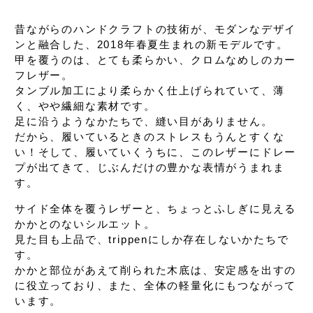
昔ながらのハンドクラフトの技術が、
モダンなデザイ
ンと融合した、
2018年春夏生まれの新モデルです。
甲を覆うのは、とても柔らかい、
クロムなめしのカー
フレザー。
タンブル加工により柔らかく仕上げられていて、
薄
く、やや繊細な素材です。
足に沿うようなかたちで、縫い目がありません。
だから、履いているときのストレスもうんとすくな
い！
そして、履いていくうちに、
このレザーにドレー
プが出てきて、
じぶんだけの豊かな表情がうまれま
す。
サイド全体を覆うレザーと、
ちょっとふしぎに見える
かかとのないシルエット。
見た目も上品で、trippenにしか存在しないかたちで
す。
かかと部位があえて削られた木底は、
安定感を出すの
に役立っており、
また、全体の軽量化にもつながって
います。