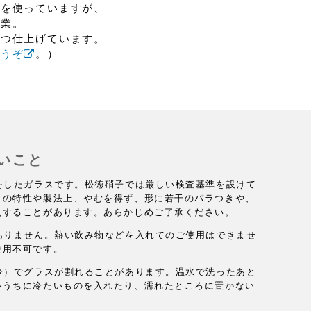
型を使っていますが、
作業。
ずつ仕上げています。
どうぞ
。）
いこと
をしたガラスです。松徳硝子では厳しい検査基準を設けて
スの特性や製法上、やむを得ず、形に若干のバラつきや、
入することがあります。あらかじめご了承ください。
ありません。熱い飲み物などを入れてのご使用はできませ
使用不可です。
冷）でグラスが割れることがあります。温水で洗ったあと
いうちに冷たいものを入れたり、濡れたところに置かない