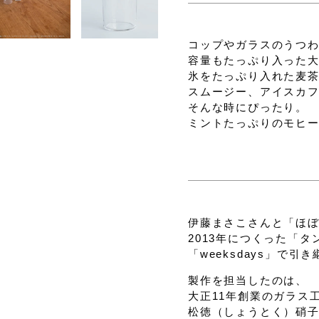
コップやガラスのうつ
容量もたっぷり入った
氷をたっぷり入れた麦
スムージー、アイスカ
そんな時にぴったり。
ミントたっぷりのモヒ
伊藤まさこさんと「ほ
2013年につくった「タ
「weeksdays」で
製作を担当したのは、
大正11年創業のガラス
松徳（しょうとく）硝