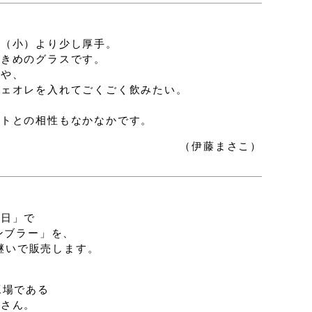
わ（小）より少し厚手。
大きめのグラスです。
茶や、
フェオレを入れてごくごく飲みたい。
ートとの相性もなかなかです。
（伊藤まさこ）
ぼ日」で
ンブラー」を、
引き継いで販売します。
工場である
子さん。