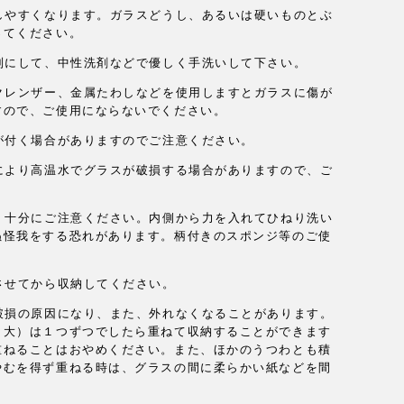
しやすくなります。ガラスどうし、あるいは硬いものとぶ
ってください。
別にして、中性洗剤などで優しく手洗いして下さい。
クレンザー、金属たわしなどを使用しますとガラスに傷が
すので、ご使用にならないでください。
が付く場合がありますのでご注意ください。
により高温水でグラスが破損する場合がありますので、ご
、十分にご注意ください。内側から力を入れてひねり洗い
ぬ怪我をする恐れがあります。柄付きのスポンジ等のご使
させてから収納してください。
破損の原因になり、また、外れなくなることがあります。
・大）は１つずつでしたら重ねて収納することができます
重ねることはおやめください。また、ほかのうつわとも積
やむを得ず重ねる時は、グラスの間に柔らかい紙などを間