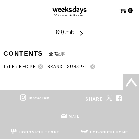
0
絞りこむ
CONTENTS
全0記事
TYPE：RECIPE
BRAND：SUNSPEL
instagram
SHARE
MAIL
HOBONICHI STORE
HOBONICHI HOME