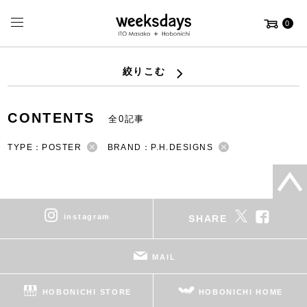
0
絞りこむ
CONTENTS
全0記事
TYPE：POSTER
BRAND：P.H.DESIGNS
instagram
SHARE
MAIL
HOBONICHI STORE
HOBONICHI HOME