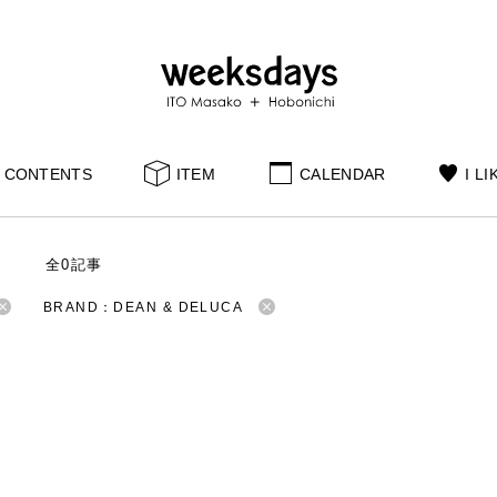
CONTENTS
ITEM
CALENDAR
I LI
S
全0記事
BRAND：DEAN & DELUCA