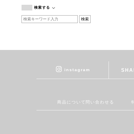
branc branc
検索する
by basics
CATWORTH
chisaki
CI-VA
COGTHEBIGSMOKE
cohan
CONVERSE
DEAN & DELUCA
instagram
SHA
DRESS HERSELF
DUENDE
EGI
Fatima Morocco
商品について問い合わせる
fog linen work
FUA accessory
GERMAN TRAINER
Harriss