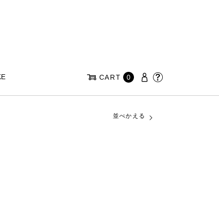
KE
CART
0
並べかえる