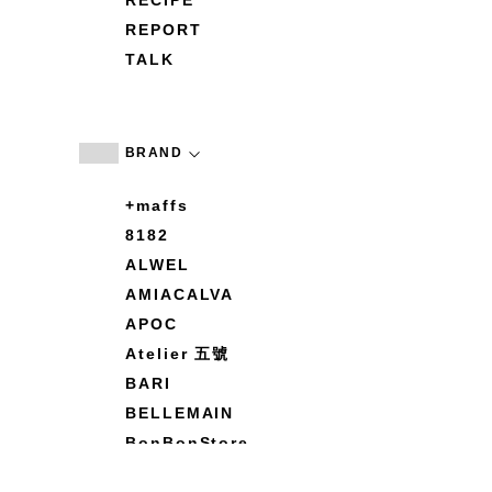
RECIPE
REPORT
TALK
BRAND
+maffs
8182
ALWEL
AMIACALVA
APOC
Atelier 五號
BARI
BELLEMAIN
BonBonStore
BOUQUET de L'UNE