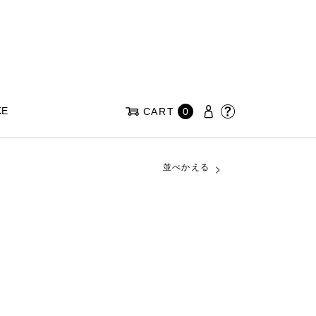
KE
CART
0
並べかえる