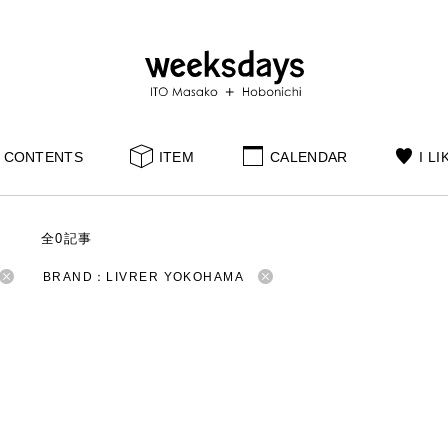
CONTENTS
ITEM
CALENDAR
I LI
S
全0記事
BRAND：LIVRER YOKOHAMA