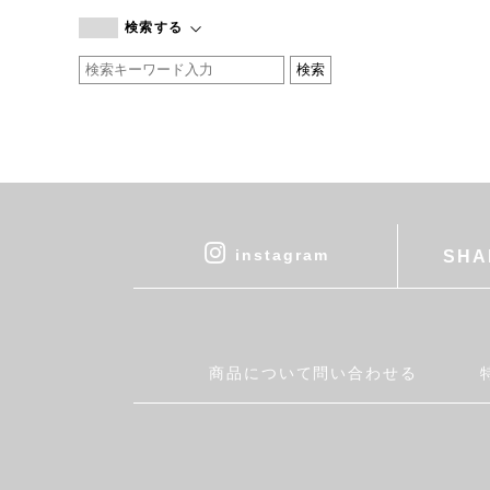
branc branc
検索する
by basics
CATWORTH
chisaki
CI-VA
COGTHEBIGSMOKE
cohan
CONVERSE
DEAN & DELUCA
instagram
SHA
DRESS HERSELF
DUENDE
EGI
Fatima Morocco
商品について問い合わせる
fog linen work
FUA accessory
GERMAN TRAINER
Harriss