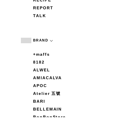
RECIPE
REPORT
TALK
BRAND
+maffs
8182
ALWEL
AMIACALVA
APOC
Atelier 五號
BARI
BELLEMAIN
BonBonStore
BOUQUET de L'UNE