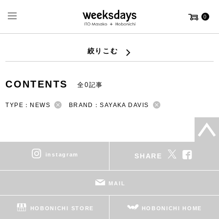
0
絞りこむ
CONTENTS
全0記事
TYPE：NEWS
BRAND：SAYAKA DAVIS
instagram
SHARE
MAIL
HOBONICHI STORE
HOBONICHI HOME