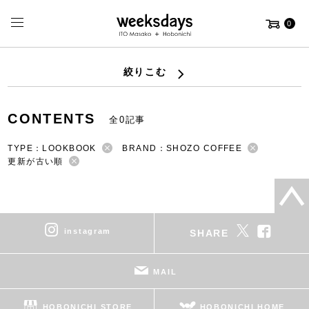
0
絞りこむ
CONTENTS
全0記事
TYPE：LOOKBOOK
BRAND：SHOZO COFFEE
更新が古い順
instagram
SHARE
MAIL
HOBONICHI STORE
HOBONICHI HOME