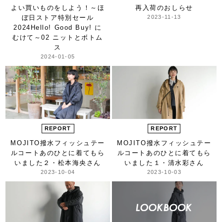
よい買いものをしよう！
～ほ
再入荷のおしらせ
ぼ日ストア特別セール
2023-11-13
2024
Hello! Good Buy! に
むけて～
02 ニットとボトム
ス
2024-01-05
REPORT
REPORT
MOJITO
撥水フィッシュテー
MOJITO
撥水フィッシュテー
ルコート
あのひとに
着てもら
ルコート
あのひとに
着てもら
いました
２・松本海央さん
いました
１・清水彩さん
2023-10-04
2023-10-03