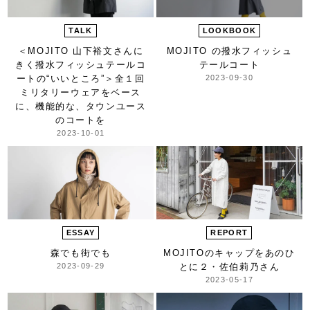
TALK
LOOKBOOK
＜MOJITO 山下裕文さんに
MOJITO の
撥水フィッシュ
きく撥水フィッシュテールコ
テールコート
ートの“いいところ”＞
全１回
2023-09-30
ミリタリーウェアをベース
に、機能的な、タウンユース
のコートを
2023-10-01
ESSAY
REPORT
森でも街でも
MOJITOのキャップをあのひ
2023-09-29
とに
２・佐伯莉乃さん
2023-05-17