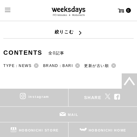
0
絞りこむ
CONTENTS
全0記事
TYPE：NEWS
BRAND：BARI
更新が古い順
instagram
SHARE
MAIL
HOBONICHI STORE
HOBONICHI HOME