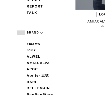
RECIPE
REPORT
TALK
LO
AMIACA
20
BRAND
+maffs
8182
ALWEL
AMIACALVA
APOC
Atelier 五號
BARI
BELLEMAIN
BonBonStore
BOUQUET de L'UNE