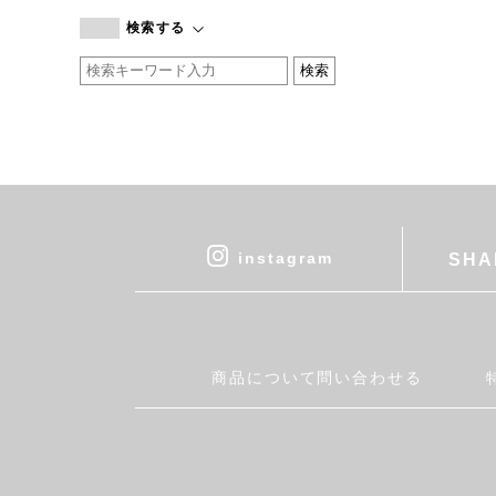
branc branc
検索する
by basics
CATWORTH
chisaki
CI-VA
COGTHEBIGSMOKE
cohan
CONVERSE
DEAN & DELUCA
instagram
SHA
DRESS HERSELF
DUENDE
EGI
Fatima Morocco
商品について問い合わせる
fog linen work
FUA accessory
GERMAN TRAINER
Harriss