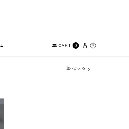
KE
CART
0
並べかえる