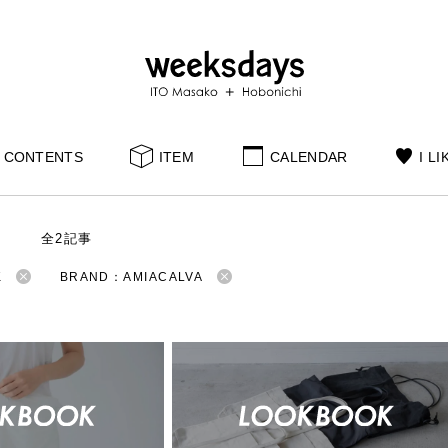
CONTENTS
ITEM
CALENDAR
I LI
S
全2記事
K
BRAND：AMIACALVA