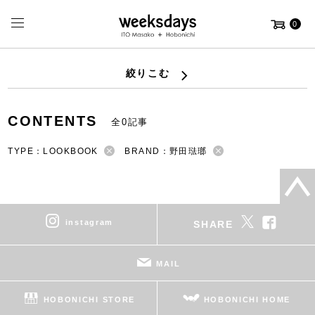
0
絞りこむ
CONTENTS
全0記事
TYPE：LOOKBOOK
BRAND：野田琺瑯
instagram
SHARE
MAIL
HOBONICHI STORE
HOBONICHI HOME