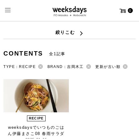
0
絞りこむ
CONTENTS
全1記事
TYPE：RECIPE
BRAND：吉岡木工
更新が古い順
RECIPE
weeksdaysで
いつものごは
ん
伊藤まさこ
08 春雨サラダ