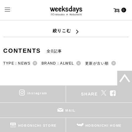
0
絞りこむ
CONTENTS
全0記事
TYPE：NEWS
BRAND：ALWEL
更新が古い順
instagram
SHARE
MAIL
HOBONICHI STORE
HOBONICHI HOME