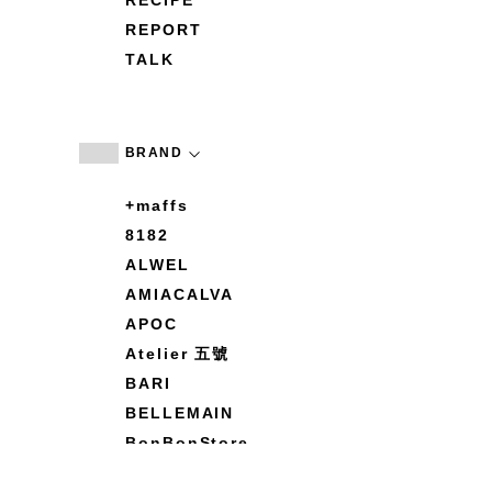
RECIPE
REPORT
TALK
BRAND
+maffs
8182
ALWEL
AMIACALVA
APOC
Atelier 五號
BARI
BELLEMAIN
BonBonStore
BOUQUET de L'UNE