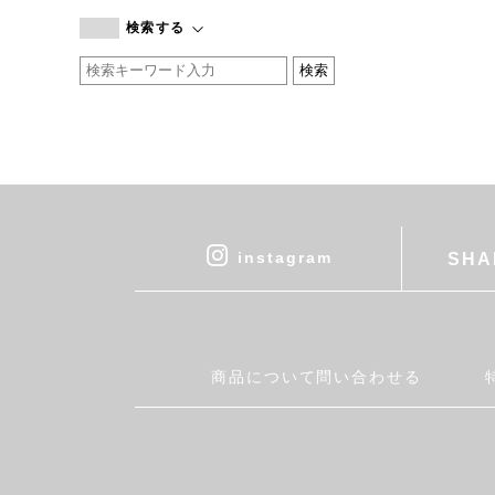
branc branc
検索する
by basics
CATWORTH
chisaki
CI-VA
COGTHEBIGSMOKE
cohan
CONVERSE
DEAN & DELUCA
instagram
SHA
DRESS HERSELF
DUENDE
EGI
Fatima Morocco
商品について問い合わせる
fog linen work
FUA accessory
GERMAN TRAINER
Harriss