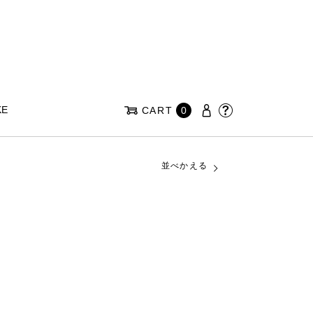
KE
CART
0
並べかえる