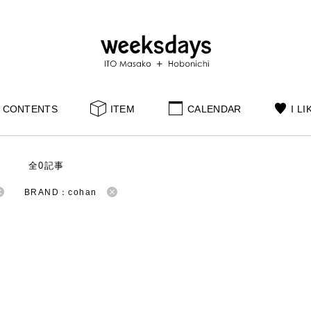
CONTENTS
ITEM
CALENDAR
I LI
S
全0記事
BRAND：cohan