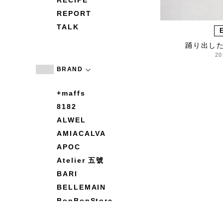
RECIPE
REPORT
TALK
踊り出し
20
BRAND
+maffs
8182
ALWEL
AMIACALVA
APOC
Atelier 五號
BARI
BELLEMAIN
BonBonStore
BOUQUET de L'UNE