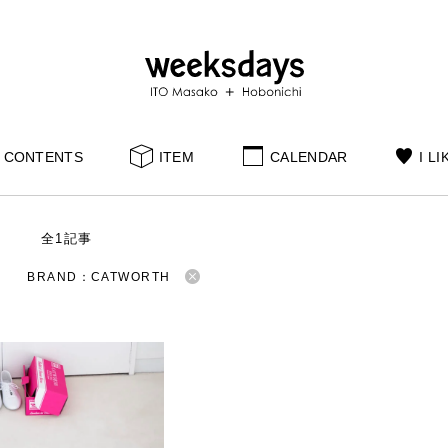
CONTENTS
ITEM
CALENDAR
I LI
S
全1記事
BRAND：CATWORTH