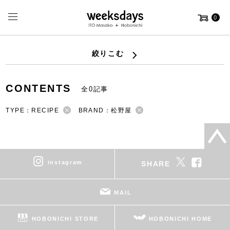
0
絞りこむ
CONTENTS
全0記事
TYPE：RECIPE
BRAND：松野屋
instagram
SHARE
MAIL
HOBONICHI STORE
HOBONICHI HOME