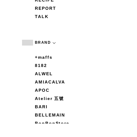
RECIPE
REPORT
TALK
BRAND
+maffs
8182
ALWEL
AMIACALVA
APOC
Atelier 五號
BARI
BELLEMAIN
BonBonStore
BOUQUET de L'UNE