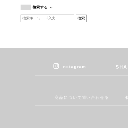
branc branc
検索する
by basics
CATWORTH
chisaki
CI-VA
COGTHEBIGSMOKE
cohan
CONVERSE
DEAN & DELUCA
instagram
SHA
DRESS HERSELF
DUENDE
EGI
Fatima Morocco
商品について問い合わせる
fog linen work
FUA accessory
GERMAN TRAINER
Harriss