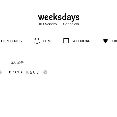
CONTENTS
ITEM
CALENDAR
I LI
S
全0記事
BRAND：島るり子