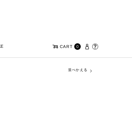
KE
CART
0
並べかえる