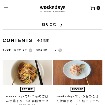
0
絞りこむ
CONTENTS
全2記事
TYPE：RECIPE
BRAND：Lue
RECIPE
RECIPE
weeksdaysで
いつものごは
weeksdaysで
いつものごは
ん
伊藤まさこ
08 春雨サラダ
ん
伊藤まさこ
03 鮭チャーハ