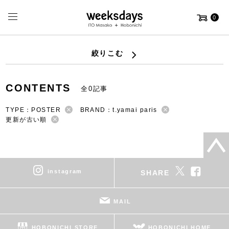
0
絞りこむ
CONTENTS
全0記事
TYPE：POSTER
BRAND：t.yamai paris
更新が古い順
instagram
SHARE
MAIL
HOBONICHI STORE
HOBONICHI HOME