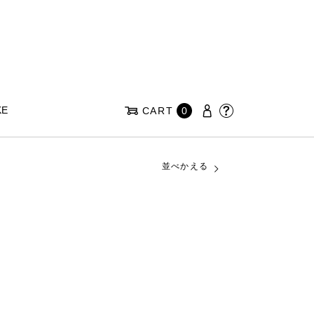
KE
CART
0
並べかえる