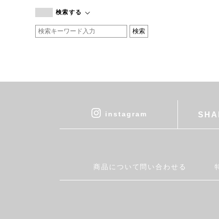
branc branc
検索する
by basics
CATWORTH
chisaki
CI-VA
COGTHEBIGSMOKE
cohan
CONVERSE
DEAN & DELUCA
instagram
SHA
DRESS HERSELF
DUENDE
EGI
Fatima Morocco
商品について問い合わせる
fog linen work
FUA accessory
GERMAN TRAINER
Harriss