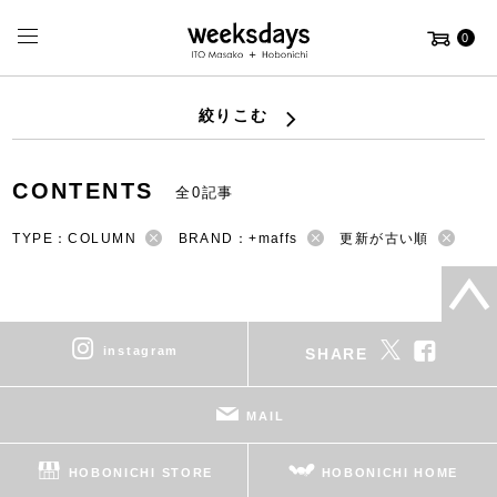
0
絞りこむ
CONTENTS
全0記事
TYPE：COLUMN
BRAND：+maffs
更新が古い順
instagram
SHARE
MAIL
HOBONICHI STORE
HOBONICHI HOME