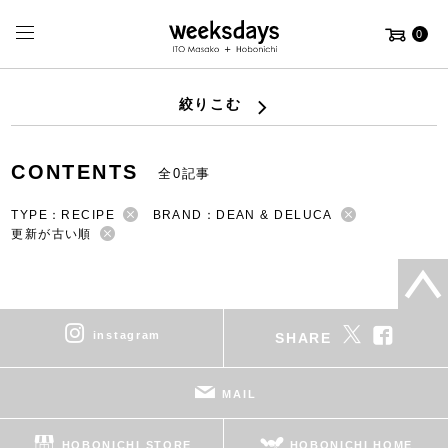
0
絞りこむ
CONTENTS
全0記事
TYPE：RECIPE
BRAND：DEAN & DELUCA
更新が古い順
instagram
SHARE
MAIL
HOBONICHI STORE
HOBONICHI HOME