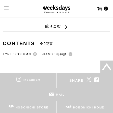
0
絞りこむ
CONTENTS
全0記事
TYPE：COLUMN
BRAND：松林誠
instagram
SHARE
MAIL
HOBONICHI STORE
HOBONICHI HOME