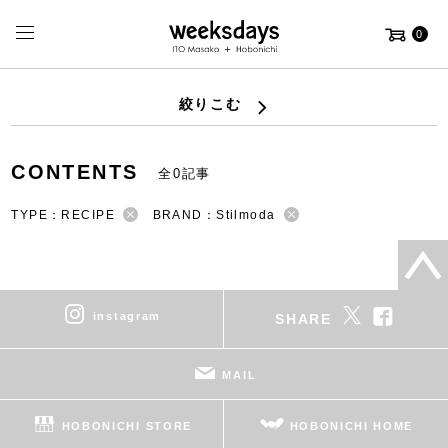
0
絞りこむ
CONTENTS
全0記事
TYPE：RECIPE
BRAND：Stilmoda
instagram
SHARE
MAIL
HOBONICHI STORE
HOBONICHI HOME