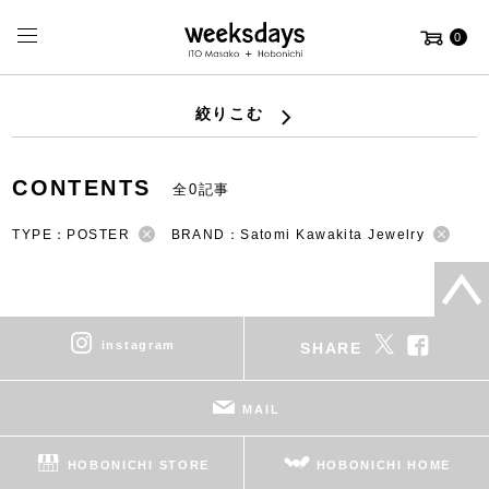
0
絞りこむ
CONTENTS
全0記事
TYPE：POSTER
BRAND：Satomi Kawakita Jewelry
instagram
SHARE
MAIL
HOBONICHI STORE
HOBONICHI HOME